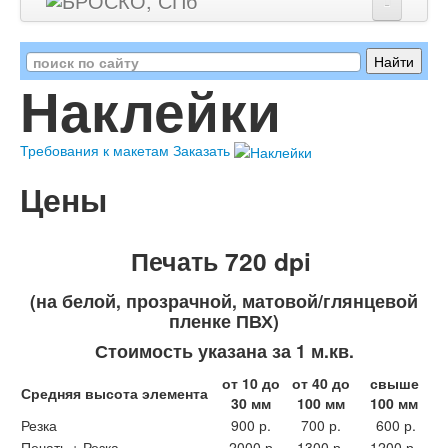
Главная
Наклейки
Цены
Портфолио
Требования к макетам
Заказать
О нас
Цены
Клиенты
Акции
Печать 720 dpi
Контакты
(на белой, прозрачной, матовой/глянцевой
пленке ПВХ)
Стоимость указана за 1 м.кв.
от 10 до
от 40 до
свыше
Средняя высота элемента
30 мм
100 мм
100 мм
Резка
900 р.
700 р.
600 р.
Печать + Резка
2000 р.
1300 р.
1200 р.