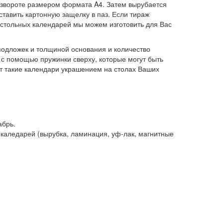
развороте размером формата A4. Затем вырубается
вставить картонную защелку в паз. Если тираж
астольных календарей мы можем изготовить для Вас
подложек и толщиной основания и количество
 с помощью пружинки сверху, которые могут быть
ает такие календари украшением на столах Ваших
абрь.
 каледарей (вырубка, ламинация, уф-лак, магнитные