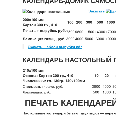
КАЛЕНДАРЬ-ДОМИК САМО
Заказать
200х100 мм
100
200
300
500
1000
Картон 300 гр., 4+0
Печать + вырубка, руб.
7500
9800
11500
14300
17000
Ламинация глянц., руб.
3000
4000
5000
6000
10000
Скачать шаблон вырубки cdr
КАЛЕНДАРЬ НАСТОЛЬНЫЙ 
210х100 мм
Основа: Картон 300 гр., 4+0
10
20
Численники: гл. 130гр. 140х100мм
Стоимость тиража, руб.
2800
4000
8
Ламинация, руб.
500
1000
1
ПЕЧАТЬ КАЛЕНДАРЕЙ
Настольные календари
бывают двух видов —
перек