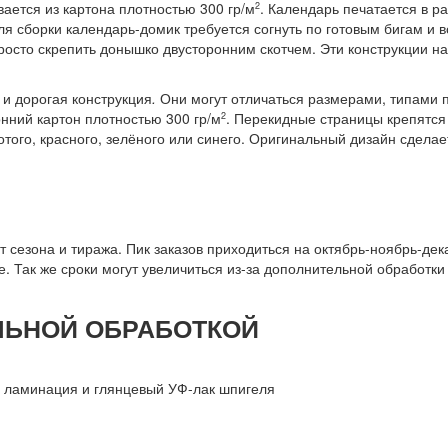
вается из картона плотностью 300 гр/м
. Календарь печатается в 
2
Для сборки календарь-домик требуется согнуть по готовым бигам и 
росто скрепить донышко двусторонним скотчем. Эти конструкции н
и дорогая конструкция
.
Они могут отличаться размерами, типами 
нний картон плотностью 300 гр/м
. Перекидные страницы крепятся
2
лотого, красного, зелёного или синего. Оригинальный дизайн сдел
 сезона и тиража. Пик заказов приходиться на октябрь-ноябрь-дек
. Так же сроки могут увеличиться из-за дополнительной обработки
ЛЬНОЙ ОБРАБОТКОЙ
я ламинация и глянцевый УФ-лак шпигеля