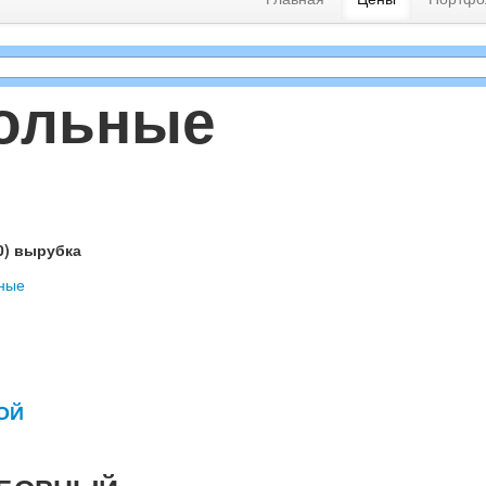
тольные
0) вырубка
ОЙ