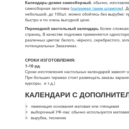
Календарь-домик самосборный
, обычно, изготавли
самосборная заготовка (
например таким штампом
). 
небольшой, до 100шт. можно обойтись без вырубки: п
быстро и по очень выгодной цене.
Перекидной настольный календарь
более сложная 
страниц. В качестве подложки применяется односторо
различных цветов: белого, чёрного, серебристого, зо
потенциальных Заказчиках.
СРОКИ ИЗГОТОВЛЕНИЯ:
1-10 рд
.
Сроки изготовления настольных календарей зависят от
При больших тиражах стоит размещать заказы заранее
курсоры, и т.д.)
КАЛЕНДАРИ С ДОПОЛНИТЕ
ламинация основания матовая или глянцевая
выборочный УФ-лак: обычно используется матова
вырубка, тиснение