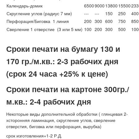
Календарь-домик
6500
9000
13800
15500
233
Скругление углов (радиус 7 мм)
---
---
150
250
400
Перфорация/Биговка 1 линия
200
300
600
750
850
Сверление 1 отверстие (3 или 5 мм)
100
200
300
500
100
Сроки печати на бумагу
130 и
170 гр./м.кв.:
2-3 рабочих дня
(срок 24 часа +25% к цене)
Сроки печати на картоне
300гр./
м.кв.:
2-4
рабочих дня
Некоторые виды дополнительной обработки ( глянцевая 2-
хсторонняя ламинация, скругление углов, сверление
отверстия, биговка или перфорация, вырубка)
срок изготовления+1-2 Р.Д.