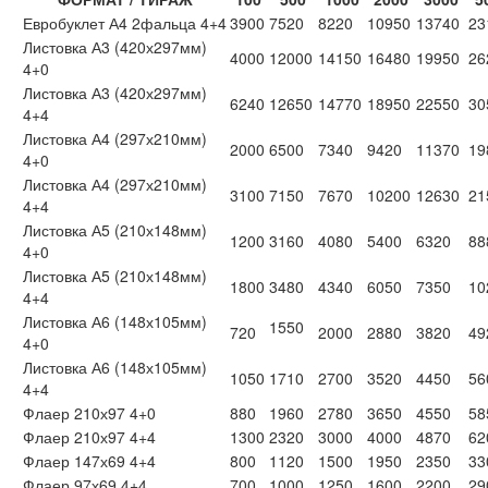
Евробуклет А4 2фальца 4+4
3900
7520
8220
10950
13740
23
Листовка А3 (420х297мм)
4000
12000
14150
16480
19950
26
4+0
Листовка А3 (420х297мм)
6240
12650
14770
18950
22550
30
4+4
Листовка А4 (297х210мм)
2000
6500
7340
9420
11370
19
4+0
Листовка А4 (297х210мм)
3100
7150
7670
10200
12630
21
4+4
Листовка А5 (210х148мм)
1200
3160
4080
5400
6320
88
4+0
Листовка А5 (210х148мм)
1800
3480
4340
6050
7350
10
4+4
Листовка А6 (148х105мм)
1550
720
2000
2880
3820
49
4+0
Листовка А6 (148х105мм)
1050
1710
2700
3520
4450
56
4+4
Флаер 210х97 4+0
880
1960
2780
3650
4550
58
Флаер 210х97 4+4
1300
2320
3000
4000
4870
62
Флаер 147х69 4+4
800
1120
1500
1950
2350
33
Флаер 97х69 4+4
700
1000
1250
1600
2200
29