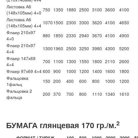
Листовка А6
750
1350
1880
2500
3100
3600
4100
(148х105мм) 4+0
Листовка А6
1070
1500
2300
3300
3620
4100
4650
(148х105мм) 4+4
Флаер 210х97
880
1850
2330
2940
3670
4100
4900
4+0
Флаер 210х97
1300
1960
2500
3250
3980
4300
5200
4+4
Флаер 147х69
700
1100
1300
1550
1800
2110
2600
4+4
Флаер 97х69 4+4
600
900
1000
1200
1400
1600
1800
Фальцовка
150
200
400
600
800
1000
1200
1фальц
Фальцовка 2
200
370
700
800
1110
1340
1610
фальца
2
БУМАГА
глянцевая
170 гр./м.
ФОРМАТ / ТИРАЖ
100
500
1000
2000
3000
5