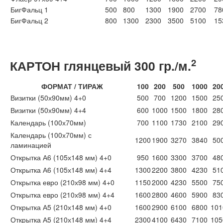
БигФальц 1
500
800
1300
1900
2700
78
БигФальц 2
800
1300
2300
3500
5100
15
2
КАРТОН глянцевый 300 гр./м.
ФОРМАТ / ТИРАЖ
100
200
500
1000
20
Визитки (50х90мм) 4+0
500
700
1200
1500
25
Визитки (50х90мм) 4+4
600
1000
1500
1800
28
Календарь (100х70мм)
700
1100
1730
2100
29
Календарь (100х70мм) с
1200
1900
3270
3840
50
ламинацией
Открытка А6 (105х148 мм) 4+0
950
1600
3300
3700
48
Открытка А6 (105х148 мм) 4+4
1300
2200
3800
4230
51
Открытка евро (210х98 мм) 4+0
1150
2000
4230
5500
75
Открытка евро (210х98 мм) 4+4
1600
2800
4600
5900
83
Открытка А5 (210х148 мм) 4+0
1600
2900
6100
6800
101
Открытка А5 (210х148 мм) 4+4
2300
4100
6430
7100
105