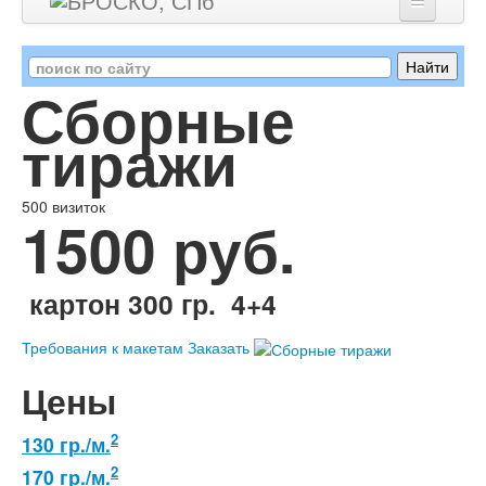
Главная
Сборные
Цены
тиражи
Портфолио
О нас
500 визиток
1500 руб.
Клиенты
Акции
картон 300 гр. 4+4
Контакты
Требования к макетам
Заказать
Цены
2
130 гр./м.
2
170 гр./м.