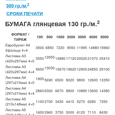
2
300 гр./м.
СРОКИ ПЕЧАТИ
2
БУМАГА
глянцевая
130 гр./м.
ФОРМАТ /
100
500
1000
2000
3000
4000
5000
ТИРАЖ
Евробуклет А4
3500
6850
7220
9550
11995
14880
15960
2фальца 4+4
Листовка А3
12650
3550
14880
17120
20020
21070
25410
(420х297мм) 4+0
Листовка А3
13030
5600
15670
19620
12900
24850
29100
(420х297мм) 4+4
Листовка А4
1800
5690
6500
8020
9800
12600
13350
(297х210мм) 4+0
Листовка А4
2860
6300
6670
8800
10880
13600
14380
(297х210мм) 4+4
Листовка А5
1100
2700
3430
4410
5270
6280
7250
(210х148мм) 4+0
Листовка А5
1600
2960
3750
5000
6120
7110
8430
(210х148мм) 4+4